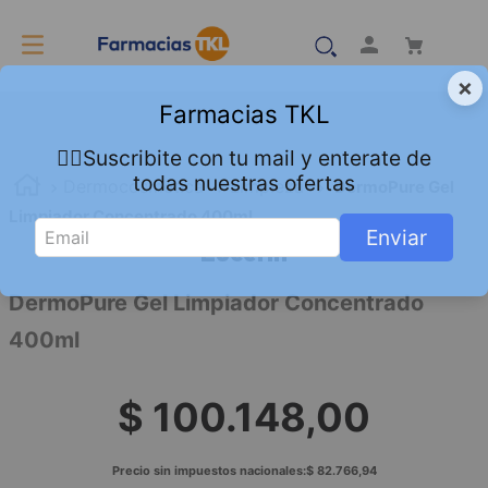
×
Farmacias TKL
👇🏻Suscribite con tu mail y enterate de
todas nuestras ofertas
Dermocosmetica
Limpieza
DermoPure Gel
Limpiador Concentrado 400ml
Enviar
Eucerin
DermoPure Gel Limpiador Concentrado
400ml
$
100
.
148
,
00
Precio sin impuestos nacionales:
$
82
.
766
,
94