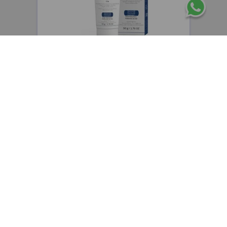
CEPAGE
Cepage Atophen Fluide emulsión fluida
hidratante y reparadora x50g
$
48
.
400
,
00
$
38
.
720
,
00
Precio sin impuestos nacionales:
$
32
.
000
,
00
AGREGAR